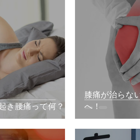
膝痛が治らな
起き腰痛って何？
へ！