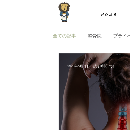
H O M E
全ての記事
整骨院
プライ
2023年6月7日
読了時間: 2分