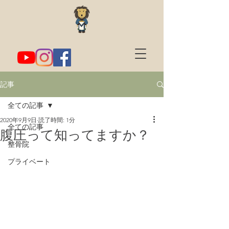
記事
全ての記事
2020年9月9日
読了時間: 1分
全ての記事
腹圧って知ってますか？
整骨院
プライベート