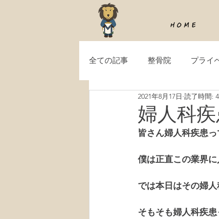
H O M E
全ての記事
整骨院
プライ
2021年8月17日
読了時間: 
婦人科疾
皆さん婦人科疾患っ
僕は正直この業界に
では本日はその婦人
そもそも婦人科疾患