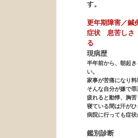
す。
更年期障害／鍼
症状　息苦しさ
る
現病歴
半年前から、朝起き
い。
家事が苦痛になり料
そんな自分が嫌で罪
疲れると動悸、胸苦
寝ている間は汗がひ
病院に行っても症状
鑑別診断