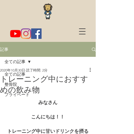
記事
全ての記事
2020年10月30日
読了時間: 2分
全ての記事
トレーニング中におすす
整骨院
めの飲み物
プライベート
みなさん
こんにちは！！
トレーニング中に甘いドリンクを摂る