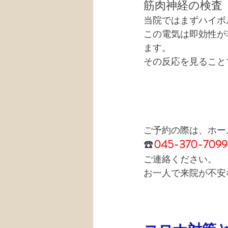
筋肉神経の検査
当院ではまずハイボ
この電気は即効性が
ます。
その反応を見ること
ご予約の際は、ホー
☎️
045-370-7099
ご連絡ください。
お一人で来院が不安