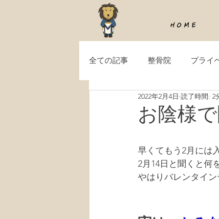
H O M E
全ての記事
整骨院
プライ
2022年2月4日
読了時間: 2
お陰様で
早くてもう2月には
2月14日と聞くと何
やはりバレンタイン