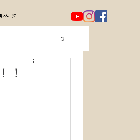
用ページ
！！