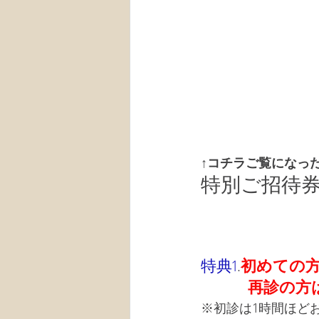
↑コチラご覧になっ
特別ご招待
特典1
.
初めての
　　　再診の方
※初診は1時間ほど