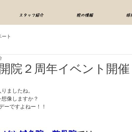
スタッフ紹介
院の情報
採
ベート
分
開院２周年イベント開催
入りましたね。
を想像しますか？
デーですよねー！！